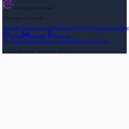
Chroniques Occitanes
Chroniques Occitanes
Actualités
Transport
Immobilier
Economie
Météo
Technologie
Agricultur
Twitter
LinkedIn
Facebook
Conditions générales
Mentions légales
Politique des cookies
© 2026 Mon Site. Tous droits réservés.